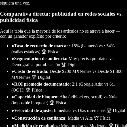
siquiera una vez.
Comparativa directa: publicidad en redes sociales vs.
publicidad física
Aquí la tabla que la mayoría de los artículos no se atreve a hacer —
con un ganador explícito por criterio:
●
Tasa de recuerdo de marca:
~15% (banners) vs ~54%
(vallas estáticas) 🏆 Física
●
Segmentación de audiencia:
Muy precisa por datos vs
Demográfica por ubicación 🏆 Digital
●
Costo de entrada:
Desde $200 MXN/mes vs Desde $1,300
MXN/mes 🏆 Digital
●
ROI promedio documentado:
2:1 (Google Ads) vs 6:1
(OOH) 🏆 Física
●
Capacidad de bloqueo:
Alta (adblockers, scroll) vs Nula
(imposible bloquear) 🏆 Física
●
Velocidad de ajuste:
Inmediata vs Días o semanas 🏆 Digital
●
Construcción de confianza:
Media vs Alta 🏆 Física
●
Medición de resultados:
Muy precisa vs Moderada 🏆 Digital