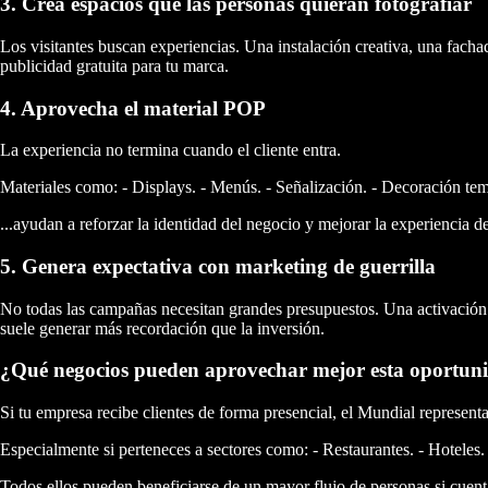
3. Crea espacios que las personas quieran fotografiar
Los visitantes buscan experiencias. Una instalación creativa, una facha
publicidad gratuita para tu marca.
4. Aprovecha el material POP
La experiencia no termina cuando el cliente entra.
Materiales como: - Displays. - Menús. - Señalización. - Decoración tem
...ayudan a reforzar la identidad del negocio y mejorar la experiencia del
5. Genera expectativa con marketing de guerrilla
No todas las campañas necesitan grandes presupuestos. Una activación cr
suele generar más recordación que la inversión.
¿Qué negocios pueden aprovechar mejor esta oportun
Si tu empresa recibe clientes de forma presencial, el Mundial representa
Especialmente si perteneces a sectores como: - Restaurantes. - Hoteles. -
Todos ellos pueden beneficiarse de un mayor flujo de personas si cuent