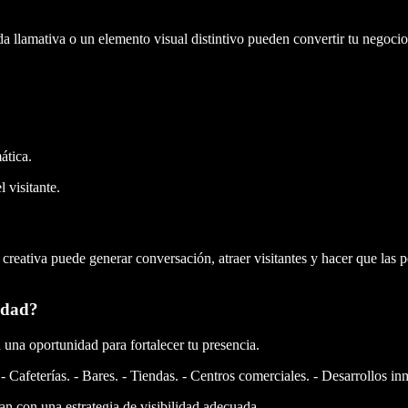
da llamativa o un elemento visual distintivo pueden convertir tu negoci
ática.
 visitante.
eativa puede generar conversación, atraer visitantes y hacer que las pe
idad?
 una oportunidad para fortalecer tu presencia.
 Cafeterías. - Bares. - Tiendas. - Centros comerciales. - Desarrollos inm
an con una estrategia de visibilidad adecuada.